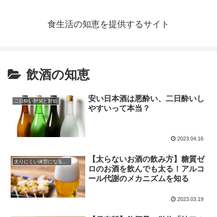
食生活の知恵を提供するサイト
飲酒の知恵
安い日本酒は悪酔い、二日酔いし
二日酔い対策と対処
やすいって本当？
2023.04.16
【太らないお酒の飲み方】糖質ゼ
太りにくい体型になる食事の知恵
ロのお酒を飲んでも太る！アルコ
ール代謝のメカニズムを知る
2023.03.19