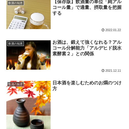
【保存版】飲酒量の単位「純アル
飲酒の知恵
コール量」で適量、摂取量を把握
する
2022.01.22
お酒は、鍛えて強くなれる？アル
飲酒の知恵
コール分解能力「アルデヒド脱水
素酵素２」との関係
2021.12.11
日本酒を楽しむためのお燗のつけ
飲酒の知恵
方