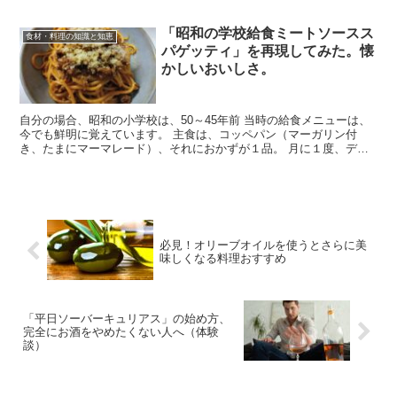
「昭和の学校給食ミートソースス
食材・料理の知識と知恵
パゲッティ」を再現してみた。懐
かしいおいしさ。
自分の場合、昭和の小学校は、50～45年前 当時の給食メニューは、
今でも鮮明に覚えています。 主食は、コッペパン（マーガリン付
き、たまにマーマレード）、それにおかずが１品。 月に１度、デザ
ートのオレンジムース（商品名は忘...
必見！オリーブオイルを使うとさらに美
味しくなる料理おすすめ
「平日ソーバーキュリアス」の始め方、
完全にお酒をやめたくない人へ（体験
談）