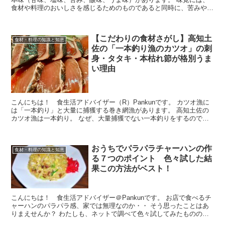
食材や料理のおいしさを感じるためのものであると同時に、苦みや酸
味など危険な食べ物を察知する役割も...
【こだわりの食材さがし】高知土
食材・料理の知識と知恵
佐の「一本釣り漁のカツオ」の刺
身・タタキ・本枯れ節が格別うま
い理由
こんにちは！ 食生活アドバイザー（R）Pankunです。 カツオ漁に
は「一本釣り」と大量に捕獲する巻き網漁があります。 高知土佐の
カツオ漁は一本釣り。 なぜ、大量捕獲でない一本釣りをするのでし
ょう？ ＞ カツ...
おうちでパラパラチャーハンの作
食材・料理の知識と知恵
る７つのポイント 色々試した結
果この方法がベスト！
こんにちは！ 食生活アドバイザー＠Pankunです。 お店で食べるチ
ャーハンのパラパラ感、家では無理なのか・・ そう思ったことはあ
りまえせんか？ わたしも、ネットで調べて色々試してみたものの、
どうしてもお米同士がくっつい...