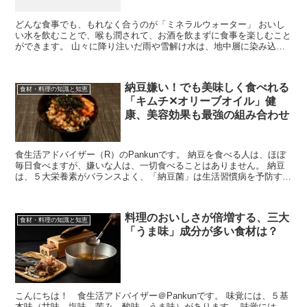
どんな食事でも、もれなく合うのが「ミネラルウォーター」 おいし
い水を飲むことで、喉も潤されて、お酒を飲まずに食事を楽しむこと
ができます。 山々に降り注いだ雨や雪解け水は、地中層に染み込み
土壌のミネラルを溶かし地下水として滞留す...
納豆嫌い！でも美味しく食べれる
食材・料理の知識と知恵
「キムチ✕オリーブオイル」健
康、美容効果も最強の組み合わせ
食生活アドバイザー（R）のPankunです。 納豆を食べる人は、ほぼ
毎日食べますが、嫌いな人は、一切食べることはありません。 納豆
は、５大栄養素がバランスよく、「納豆菌」は生活習慣病を予防する
超優良の健康食品。 食べたほ...
料理のおいしさが倍増する、三大
食材・料理の知識と知恵
「うま味」成分が多い食材は？
こんにちは！ 食生活アドバイザー＠Pankunです。 味覚には、５基
本味（甘味、塩味、苦み、酸味、うま味）があります。 味覚には、