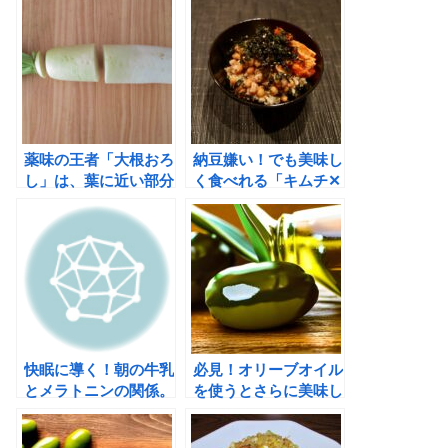
薬味の王者「大根おろ
納豆嫌い！でも美味し
し」は、葉に近い部分
く食べれる「キムチ✕
を使う！部位と栄養
オリーブオイル」健
素、辛味の関係
康、美容効果も最強の
組み合わせ
快眠に導く！朝の牛乳
必見！オリーブオイル
とメラトニンの関係。
を使うとさらに美味し
「寝る前のホットミル
くなる料理おすすめ
ク」はうそ？