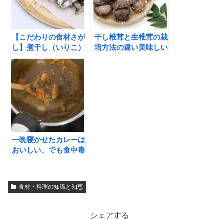
【こだわりの食材さが
干し椎茸と生椎茸の栽
し】煮干し（いりこ）
培方法の違い美味しい
生臭さ苦みのない美味
のはどっち？ 干し椎
しい出汁の取り方
茸の出汁の取り方
一晩寝かせたカレーは
おいしい、でも食中毒
に気を付けて！（保存
方法と温め方）
食材・料理の知識と知恵
シェアする