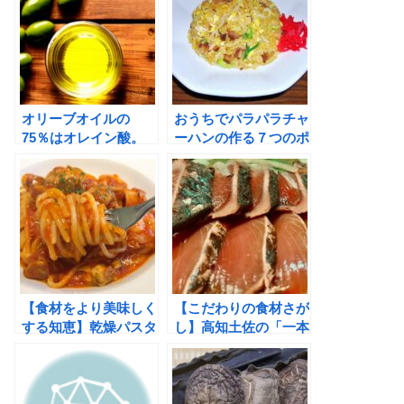
オリーブオイルの
おうちでパラパラチャ
75％はオレイン酸。
ーハンの作る７つのポ
生活習慣病予防と美肌
イント 色々試した結
効果！
果この方法がベスト！
【食材をより美味しく
【こだわりの食材さが
する知恵】乾燥パスタ
し】高知土佐の「一本
を生パスタのように
釣り漁のカツオ」の刺
「もちもち」にさせる
身・タタキ・本枯れ節
方法
が格別うまい理由