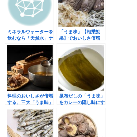
ミネラルウォーターを
「うま味」【相乗効
飲むなら「天然水」ナ
果】でおいしさ倍増
チュラルウオーターサ
「昆布 ✕ 干し椎茸」
ーバーがおすすめ！
のだしの取り方と出し
殻料理
料理のおいしさが倍増
昆布だしの「うま味」
する、三大「うま味」
をカレーの隠し味にす
成分が多い食材は？
るとコクとまろやかさ
が増し絶品カレーに！