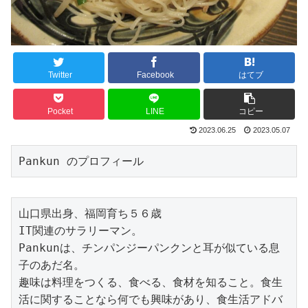
Twitter
Facebook
はてブ
Pocket
LINE
コピー
2023.06.25
2023.05.07
Pankun のプロフィール
山口県出身、福岡育ち５６歳

IT関連のサラリーマン。

Pankunは、チンパンジーパンクンと耳が似ている息
子のあだ名。

趣味は料理をつくる、食べる、食材を知ること。食生
活に関することなら何でも興味があり、食生活アドバ