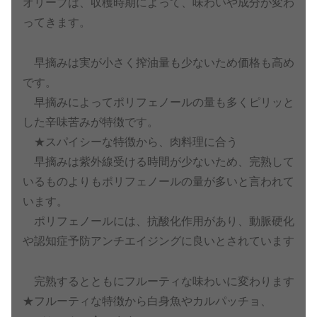
オリーブは、収穫時期によって、味わいや成分が変わ
ってきます。
早摘みは実が小さく搾油量も少ないため価格も高め
です。
早摘みによってポリフェノールの量も多くピリッと
した辛味苦みが特徴です。
★スパイシーな特徴から、肉料理に合う
早摘みは紫外線受ける時間が少ないため、完熟して
いるものよりもポリフェノールの量が多いと言われて
います。
ポリフェノールには、抗酸化作用があり、動脈硬化
や認知症予防アンチエイジングに良いとされています
完熟するとともにフルーティな味わいに変わります
★フルーティな特徴から白身魚やカルパッチョ、