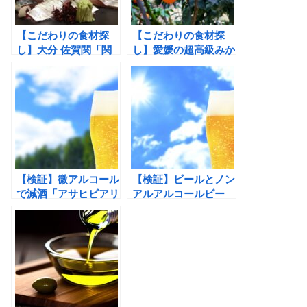
【こだわりの食材探
【こだわりの食材探
し】大分 佐賀関「関
し】愛媛の超高級みか
アジ」「関サバ」は、
ん「紅まどんな」美し
普通のアジ・サバと何
さと食感がたまらな
が違う？？
い！
【検証】微アルコール
【検証】ビールとノン
で減酒「アサヒビアリ
アルアルコールビー
ー」が、おいしい理
ル：原材料と製法違い
由！これでええんちゃ
を調べてみた。
う？