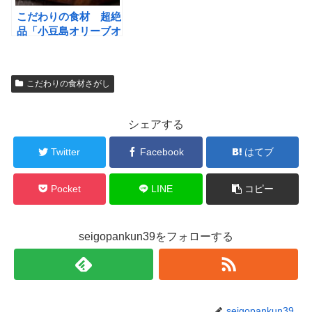
こだわりの食材 超絶
品「小豆島オリーブオ
イル」で料理が美味し
くなる
こだわりの食材さがし
シェアする
Twitter
Facebook
はてブ
Pocket
LINE
コピー
seigopankun39をフォローする
seigopankun39