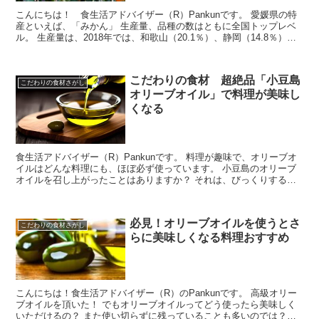
こんにちは！ 食生活アドバイザー（R）Pankunです。 愛媛県の特
産といえば、「みかん」 生産量、品種の数はともに全国トップレベ
ル。 生産量は、2018年では、和歌山（20.1％）、静岡（14.8％）に
次ぐ第３位（シェ...
こだわりの食材 超絶品「小豆島
こだわりの食材さがし
オリーブオイル」で料理が美味し
くなる
食生活アドバイザー（R）Pankunです。 料理が趣味で、オリーブオ
イルはどんな料理にも、ほぼ必ず使っています。 小豆島のオリーブ
オイルを召し上がったことはありますか？ それは、びっくりするく
らい美味しいです。 香...
必見！オリーブオイルを使うとさ
こだわりの食材さがし
らに美味しくなる料理おすすめ
こんにちは！食生活アドバイザー（R）のPankunです。 高級オリー
ブオイルを頂いた！ でもオリーブオイルってどう使ったら美味しく
いただけるの？ また使い切らずに残っていることも多いのでは？？