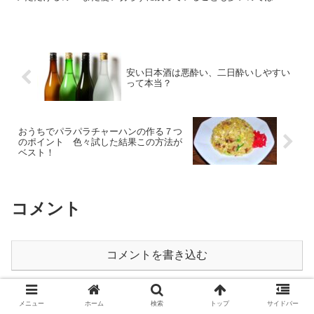
> 今回...
安い日本酒は悪酔い、二日酔いしやすい
って本当？
おうちでパラパラチャーハンの作る７つ
のポイント 色々試した結果この方法が
ベスト！
コメント
コメントを書き込む
ホーム
こだわりの食材さがし
メニュー
ホーム
検索
トップ
サイドバー