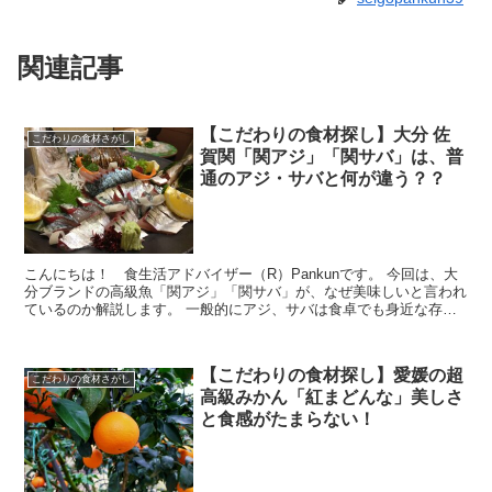
関連記事
【こだわりの食材探し】大分 佐
こだわりの食材さがし
賀関「関アジ」「関サバ」は、普
通のアジ・サバと何が違う？？
こんにちは！ 食生活アドバイザー（R）Pankunです。 今回は、大
分ブランドの高級魚「関アジ」「関サバ」が、なぜ美味しいと言われ
ているのか解説します。 一般的にアジ、サバは食卓でも身近な存在
で、高級魚とは言われないけど、「関...
【こだわりの食材探し】愛媛の超
こだわりの食材さがし
高級みかん「紅まどんな」美しさ
と食感がたまらない！