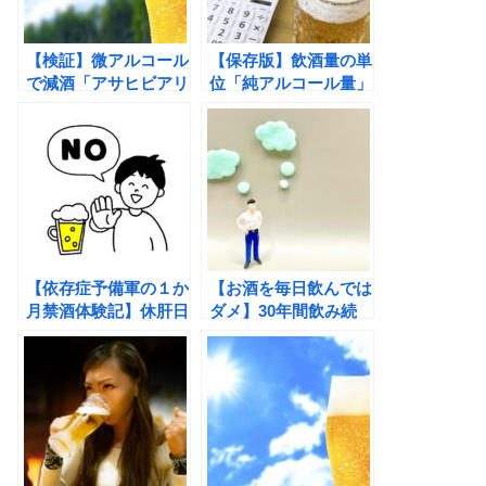
【検証】微アルコール
【保存版】飲酒量の単
で減酒「アサヒビアリ
位「純アルコール量」
ー」が、おいしい理
で適量、摂取量を把握
由！これでええんちゃ
する
う？
【依存症予備軍の１か
【お酒を毎日飲んでは
月禁酒体験記】休肝日
ダメ】30年間飲み続
するなら48時間、続
けた筆者が週５日の休
けるために１か月
肝日で実感したこと。