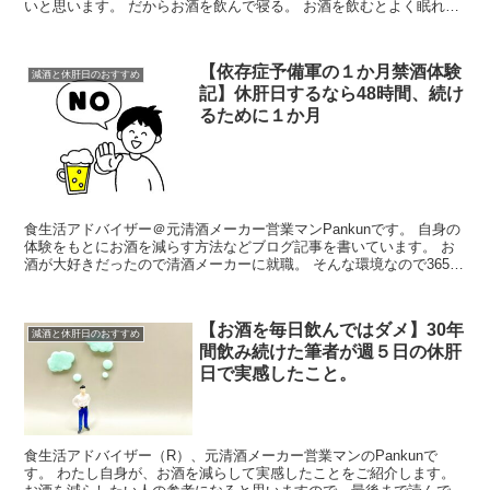
いと思います。 だからお酒を飲んで寝る。 お酒を飲むとよく眠れ
る。 そう思っている人...
【依存症予備軍の１か月禁酒体験
減酒と休肝日のおすすめ
記】休肝日するなら48時間、続け
るために１か月
食生活アドバイザー＠元清酒メーカー営業マンPankunです。 自身の
体験をもとにお酒を減らす方法などブログ記事を書いています。 お
酒が大好きだったので清酒メーカーに就職。 そんな環境なので365日
毎日晩酌、そこそこの量の...
【お酒を毎日飲んではダメ】30年
減酒と休肝日のおすすめ
間飲み続けた筆者が週５日の休肝
日で実感したこと。
食生活アドバイザー（R）、元清酒メーカー営業マンのPankunで
す。 わたし自身が、お酒を減らして実感したことをご紹介します。