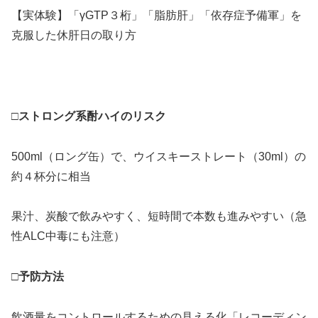
【実体験】「γGTP３桁」「脂肪肝」「依存症予備軍」を
克服した休肝日の取り方
＞
□ストロング系酎ハイのリスク
500ml（ロング缶）で、ウイスキーストレート（30ml）の
約４杯分に相当
果汁、炭酸で飲みやすく、短時間で本数も進みやすい（急
性ALC中毒にも注意）
□予防方法
飲酒量をコントロールするための見える化「レコーディン