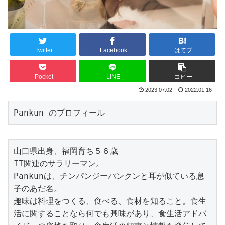
Twitter
Facebook
はてブ
Pocket
LINE
コピー
2023.07.02
2022.01.16
Pankun のプロフィール
山口県出身、福岡育ち５６歳

IT関連のサラリーマン。

Pankunは、チンパンジーパンクンと耳が似ている息
子のあだ名。

趣味は料理をつくる、食べる、食材を知ること。食生
活に関することなら何でも興味があり、食生活アドバ