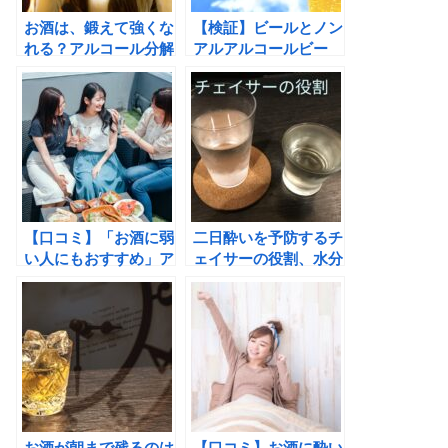
お酒は、鍛えて強くな
【検証】ビールとノン
れる？アルコール分解
アルアルコールビー
能力「アルデヒド脱水
ル：原材料と製法違い
素酵素２」との関係
を調べてみた。
【口コミ】「お酒に弱
二日酔いを予防するチ
い人にもおすすめ」ア
ェイサーの役割、水分
ルコール代謝を高める
補給で翌朝が楽にな
サプリメント『スパリ
る。
ブ』
お酒が朝まで残るのは
【口コミ】お酒に酔い