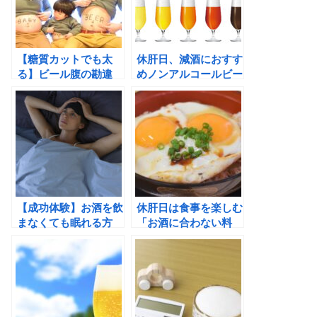
【糖質カットでも太
休肝日、減酒におすす
る】ビール腹の勘違
めノンアルコールビー
い！中性脂肪が蓄積す
ル
る理由と対策
【成功体験】お酒を飲
休肝日は食事を楽しむ
まなくても眠れる方
「お酒に合わない料
法。睡眠の質も向上す
理」ガッツリ系でも太
る！
らない食べ方