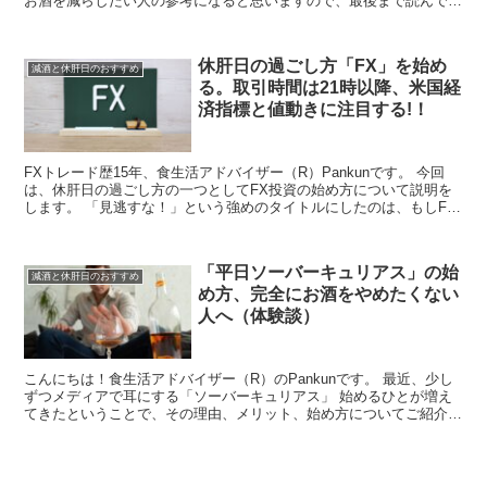
お酒を減らしたい人の参考になると思いますので、最後まで読んでみ
てください！ お酒が好きという...
休肝日の過ごし方「FX」を始め
減酒と休肝日のおすすめ
る。取引時間は21時以降、米国経
済指標と値動きに注目する!！
FXトレード歴15年、食生活アドバイザー（R）Pankunです。 今回
は、休肝日の過ごし方の一つとしてFX投資の始め方について説明を
します。 「見逃すな！」という強めのタイトルにしたのは、もしFX
を始めようとしているならアメリ...
「平日ソーバーキュリアス」の始
減酒と休肝日のおすすめ
め方、完全にお酒をやめたくない
人へ（体験談）
こんにちは！食生活アドバイザー（R）のPankunです。 最近、少し
ずつメディアで耳にする「ソーバーキュリアス」 始めるひとが増え
てきたということで、その理由、メリット、始め方についてご紹介し
ます。 ソーバーキュリアスと...