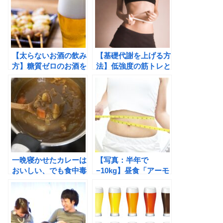
【太らないお酒の飲み
【基礎代謝を上げる方
方】糖質ゼロのお酒を
法】低強度の筋トレと
飲んでも太る！アルコ
腸内環境を整える
ール代謝のメカニズム
を知る
一晩寝かせたカレーは
【写真：半年で
おいしい、でも食中毒
−10kg】昼食「アーモ
に気を付けて！（保存
ンド」＆夜は「食べる
方法と温め方）
順番ダイエット」と
「軽めの筋トレ」